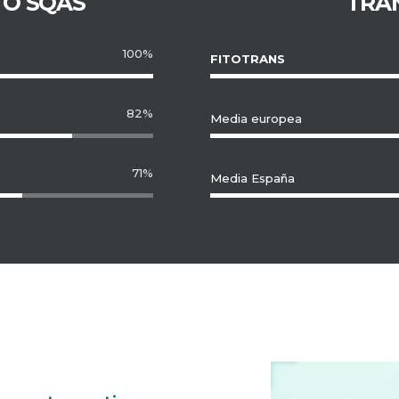
O SQAS
TRA
100%
FITOTRANS
82%
Media europea
71%
Media España