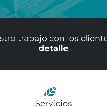
quipo humano de Fitotrans
seguro
Servicios