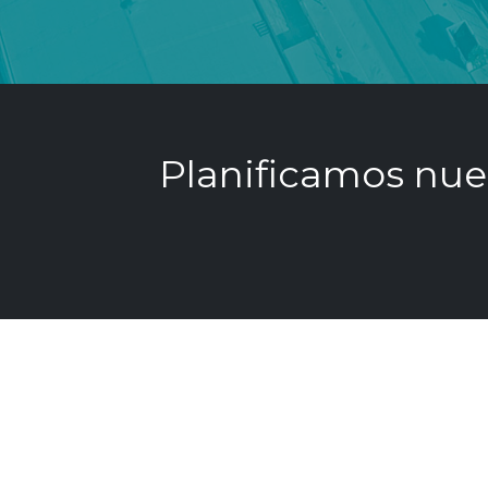
ltimo
Confiar en el e