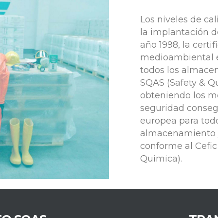
Los niveles de ca
la implantación de
año 1998, la certi
medioambiental e
todos los almace
SQAS (Safety & Q
obteniendo los me
seguridad conseg
europea para todo
almacenamiento y
conforme al Cefic
Química).